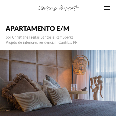
Vinícius Moscato
APARTAMENTO E/M
por Christiane Freitas Santos e Ralf Sperka
Projeto de interiores residencial | Curitiba, PR